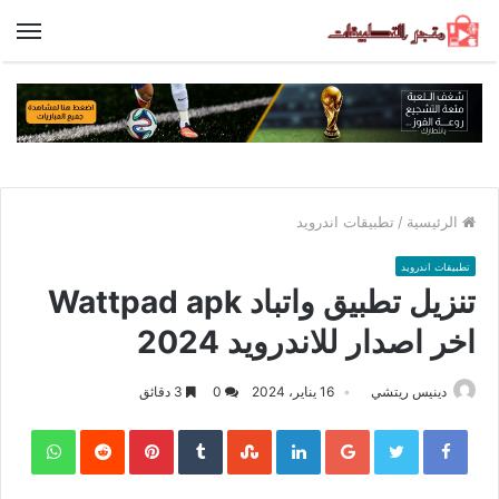
الق
الرئيسية
/
تطبيقات اندرويد
تطبيقات اندرويد
تنزيل تطبيق واتباد Wattpad apk
اخر اصدار للاندرويد 2024
دينيس ريتشي
16 يناير، 2024
0
3 دقائق
sApp
Pinterest
LinkedIn
Google+
Twitter
Facebook