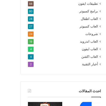
تطبيقات ايفون
88
برامج كمبيوتر
80
العاب اطفال
28
العاب كمبيوتر
27
شروحات
24
العاب اندرويد
19
العاب ايفون
4
العاب اكشن
4
أخبار التقنية
2
احدث المقالات