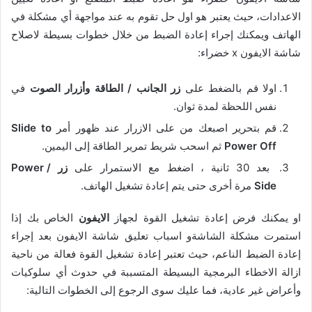
الاعدادات، حيث يعتبر هو اول حل تقوم به عند مواجهة أي مشكلة في
الهاتف ويمكنك إجراء إعادة الضبط من خلال خطوات بسيطة لاصلاح
شاشة الايفون x خضراء:
اولا قم بالضغط على
زر الجانب / الطاقة
وأزرار الصوت
في
نفس اللحظة لمدة ثوان.
قم بتحرير اصبعك من على الازرار عند ظهور أمر
Slide to
Power Off
ثم اسحب شريط تمرير الطاقة إلى اليمين.
بعد 30 ثانية ، اضغط مع الاستمرار على
زر Power /
Side
مرة أخرى حتى يتم إعادة تشغيل الهاتف.
او يمكنك فرض إعادة تشغيل القوة لجهاز
الايفون
الخاص بك إذا
استمرت مشكلة الشاشةو اسباب تعليق شاشة الايفون بعد إجراء
إعادة الضبط الناعم، حيث تعتبر إعادة تشغيل القوة فعالة من ناحية
ازالة الاخطاء البرمجية البسيطة المتسببة في حدوث أي سلوكيات
وأعراض غير عادية، فما عليك سوى الرجوع إلى الخطوات التالية: