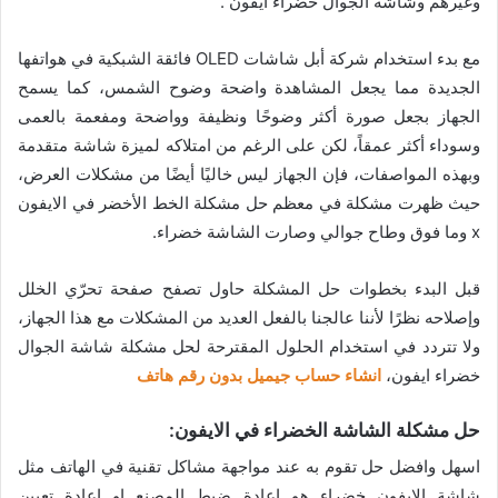
وغيرهم وشاشة الجوال خضراء ايفون .
مع بدء استخدام شركة أبل شاشات OLED فائقة الشبكية في هواتفها
الجديدة مما يجعل المشاهدة واضحة وضوح الشمس، كما يسمح
الجهاز بجعل صورة أكثر وضوحًا ونظيفة وواضحة ومفعمة بالعمى
وسوداء أكثر عمقاً، لكن على الرغم من امتلاكه لميزة شاشة متقدمة
وبهذه المواصفات، فإن الجهاز ليس خاليًا أيضًا من مشكلات العرض،
حيث ظهرت مشكلة في معظم حل مشكلة الخط الأخضر في الايفون
x وما فوق وطاح جوالي وصارت الشاشة خضراء.
قبل البدء بخطوات حل المشكلة حاول تصفح صفحة تحرّي الخلل
وإصلاحه نظرًا لأننا عالجنا بالفعل العديد من المشكلات مع هذا الجهاز،
ولا تتردد في استخدام الحلول المقترحة لحل مشكلة شاشة الجوال
خضراء ايفون،
انشاء حساب جيميل بدون رقم هاتف
حل مشكلة الشاشة الخضراء في الايفون:
اسهل وافضل حل تقوم به عند مواجهة مشاكل تقنية في الهاتف مثل
شاشة الايفون خضراء هو اعادة ضبط المصنع او اعادة تعيين