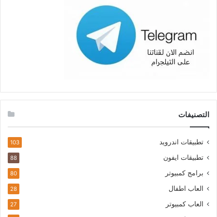
التصنيفات
تطبيقات اندرويد
103
تطبيقات ايفون
88
برامج كمبيوتر
80
العاب اطفال
28
العاب كمبيوتر
27