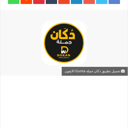
تحميل تطبيق دكان جملة Gomla الايفون