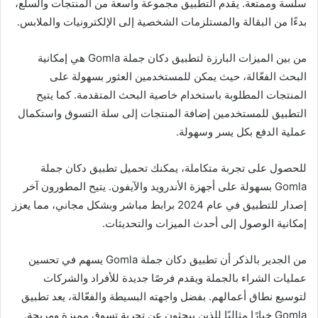
سلسة وممتعة. يقدم التطبيق مجموعة واسعة من المنتجات والسلع،
بدءًا من البقالة والمستلزمات الشخصية إلى الإلكترونيات والملابس.
من بين الميزات البارزة لتطبيق دكان جملة Gomla هي إمكانية
البحث الفعّالة، حيث يمكن للمستخدمين العثور بسهولة على
المنتجات المطلوبة باستخدام خاصية البحث المتقدمة. كما يتيح
التطبيق للمستخدمين إضافة المنتجات إلى سلة التسوق واستكمال
عملية الدفع بكل يسر وسهولة.
للحصول على تجربة متكاملة، يمكنك تحميل تطبيق دكان جملة
Gomla بسهولة على أجهزة الأندرويد والآيفون. يتيح المطورون آخر
إصدار للتطبيق في عام 2024 برابط مباشر وبشكل مجاني، مما يعزز
إمكانية الوصول إلى أحدث الميزات والتحديثات.
من الجدير بالذكر أن تطبيق دكان جملة Gomla يسهم في تحسين
عمليات الشراء بالجملة ويقدم فرصًا جديدة للأفراد والشركات
لتوسيع نطاق أعمالهم. بفضل واجهته البسيطة والفعّالة، يعد تطبيق
Gomla خيارًا مثاليًا للذين يبحثون عن تجربة تسوق مميزة ومريحة.