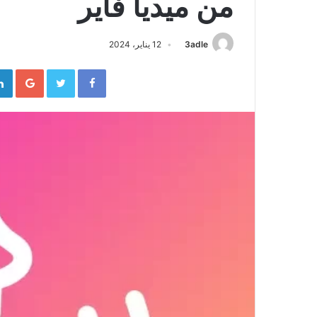
من ميديا فاير
3adle
12 يناير، 2024
gle+
Twitter
Facebook