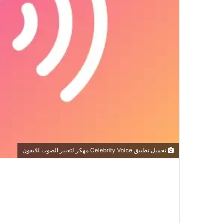
تحميل تطبيق Celebrity Voice مهكر لتغيير الصوت للايفون