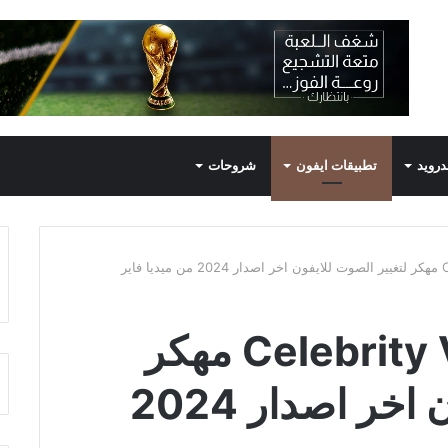
درويد
تطبيقات ايفون
شروحات
تحميل تطبيق Celebrity Voice مهكر
لتغيير الصوت للايفون اخر اصدار 2024