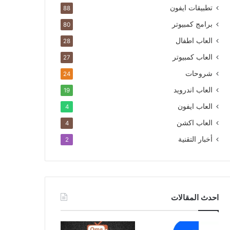
تطبيقات ايفون
88
برامج كمبيوتر
80
العاب اطفال
28
العاب كمبيوتر
27
شروحات
24
العاب اندرويد
19
العاب ايفون
4
العاب اكشن
4
أخبار التقنية
2
احدث المقالات