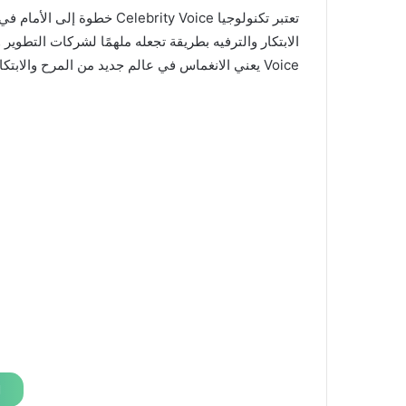
تعتبر تكنولوجيا ebrity Voice
Voice يعني الانغماس في عالم جديد من المرح والابتكار، حيث يتم تغيير قواعد اللعبة في عالم الترفيه الرقمي.