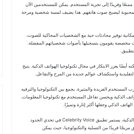
عًا وفريدًا إلى تجربة المستخدم. يمكن للمستخدمين الآن
المحبوبة ليصبح صوت هاتفهم. هذا يضيف لمسة شخصية ومرحة
لميزات الرائعة لتطبيق Celebrity Voice هو إمكانية توفير محادثات حية مع الشخصيات المحاكية للصوت،
ت مخصصة يقومون بتسجيلها بأصوات شخصياتهم المفضلة.
تطبيق.
ربة فريدة، ولكنه أيضًا يعزز الابتكار في مجال تكنولوجيا الهواتف الذكية. يتيح
 التقليدية واستكشاف عوالم جديدة من المرح والتفاعل.
ة نحو مستقبل تجارب المستخدم الفريدة والمثيرة. يجمع بين التكنولوجيا والترفيه
اتف الذكية ويحسن تفاعل المستخدم مع تكنولوجيا المعلومات.
في إطار الابتكار المستمر في مجال تطبيقات الهواتف الذكية، يستمر تطبيق Celebrity Voice في تحدي الحدود
زيجًا فريدًا من التسلية والتكنولوجيا، حيث يمكن