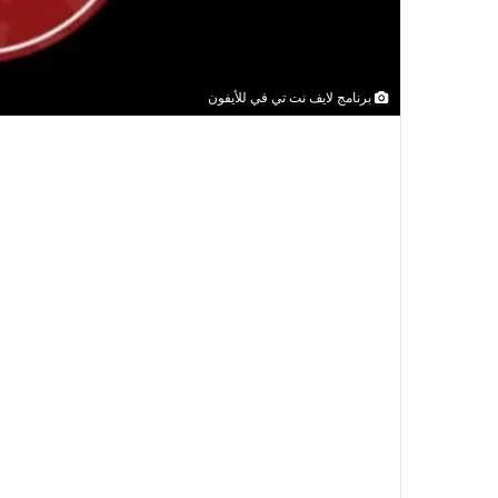
برنامج لايف نت تي في للأيفون