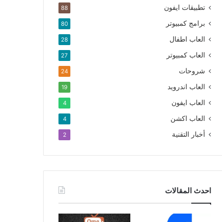
تطبيقات ايفون
88
برامج كمبيوتر
80
العاب اطفال
28
العاب كمبيوتر
27
شروحات
24
العاب اندرويد
19
العاب ايفون
4
العاب اكشن
4
أخبار التقنية
2
احدث المقالات