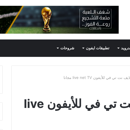
درويد
تطبيقات ايفون
شروحات
 تي في للأيفون live net TV مجانا
تحميل برنامج لايف نت تي في للأيفون live