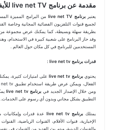
مقدمة عن برنامج
live net TV
للأيفو
يعتبر
برنامج live net TV
من البرامج المميزة المس
لجميع قنوات التلفزيون الفضائية المجانية وخاصة الق
بطريقة سهلة وبسيطة، كما يمكنك عرض مجموعة من الت
وقد حاز البرنامج على شعبية كبيرة في الاستخدام، وهنا
المستخدمين للبرنامج في كل مكان حول العالم .
قدرات برنامج
live net tv
:
يحتوي
برنامج live net tv
على امتيازات كثيرة، يمكنك 
ومن خلال الإصدار الجديد في
برنامج live net tv
يمكن
التطبيق بشكل مجاني وبدون أي رسوم على الخدمات.
يمتلك
برنامج live net tv
عدة قدرات وإمكانيات مخ
الإخبارية، قنوات الأفلام، القنوات الرياضية، القنو
والقنوات الدينية، ويتم بث العديد من القنوات في نفس