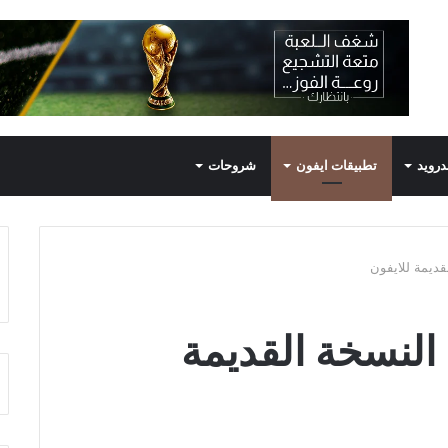
درويد
تطبيقات ايفون
شروحات
ديمة للايفون
النسخة القديمة