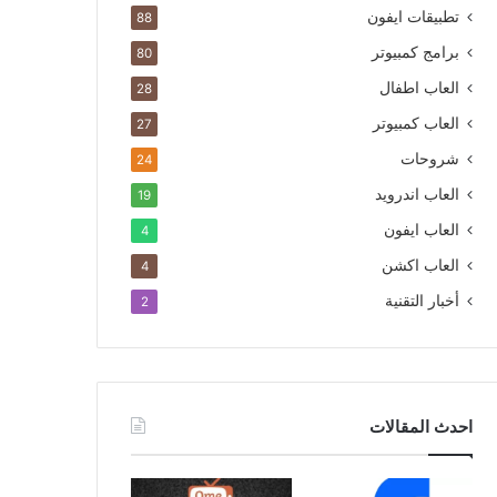
تطبيقات ايفون
88
برامج كمبيوتر
80
العاب اطفال
28
العاب كمبيوتر
27
شروحات
24
العاب اندرويد
19
العاب ايفون
4
العاب اكشن
4
أخبار التقنية
2
احدث المقالات