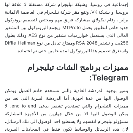
إجتماعية في روسيا، وشبكة تيليجرام شركة مستقلة لا علاقة لها
بروسيا او بشبكة VK، وتقع مقر شركة تيليجرام في العاصمة الالمانية
برلين، وقام نيكولاي بمشاركة فريق مهم ومختص لتصميم بروتوكول
جديد خاص لتطبيق يحمل MTProto ويجمع البروتوكول بين التشفير
العالي الذي يستعمل خوارزميات تشفير من نوع AES وذلك بطول
256بت و تشفير RSA 2048 ومفتاح تبادل من نوع Diffie-Hellman
واستغرق تصميم هذا البروتوكول لمدة عامين حتى تم اعتماده.
مميزات برنامج الشات تيليجرام
Telegram:
يتميز بوجود الدردشة العادية والتي تستخدم خادم العميل ويمكن
الوصول اليها من عدة اجهزة، أما الدردشة السرية التي تعد من
مميزات التيلجرام والتي تستخدم تشفير يدعى end-to-end، لا
يمكن الوصول اليها الا من خلال جهازين من الأجهزة المشاركة
مسؤولو تيليجرام انفسهم ولا يستطيع احد الوصول الى تلك الرسائل،
لان هذه الرسائل والوسائط تكون فقط في المحادثات السرية،