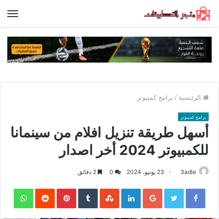
الق
الرئيسية
/
برامج كمبيوتر
برامج كمبيوتر
أسهل طريقة تنزيل افلام من سينمانا
للكمبيوتر 2024 أخر اصدار
3adle
23 يونيو، 2024
0
2 دقائق
sApp
Pinterest
LinkedIn
Google+
Twitter
Facebook