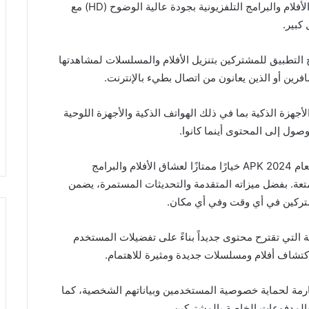
دقة عالية وجودة صوت ممتازة: يتيح التطبيق مشاهدة الأفلام والبرامج التلفزيونية بجودة عالية الوضوح (HD) مع
كبير.
لتطبيق للمشتركين بتنزيل الأفلام والمسلسلات لمشاهدتها
افرين أو الذين يعانون من اتصال بطيء بالإنترنت.
هزة الذكية بما في ذلك الهواتف الذكية والأجهزة اللوحية
ول إلى المحتوى أينما كانوا.
يعتبر تحميل تطبيق “سينمانا شبكتي” النسخة الأخيرة لعام 2024 APK خيارًا ممتازًا لعشاق الأفلام والبرامج
تعة. بفضل ميزاته المتقدمة والتحديثات المستمرة، يضمن
شتركين في أي وقت وفي أي مكان.
ة التي تقترح محتوى جديداً بناءً على تفضيلات المستخدم
كتشاف أفلام ومسلسلات جديدة ومثيرة للاهتمام.
مة لحماية خصوصية المستخدمين وبياناتهم الشخصية، كما
والمدفوعات الخاصة بالمشتركين.