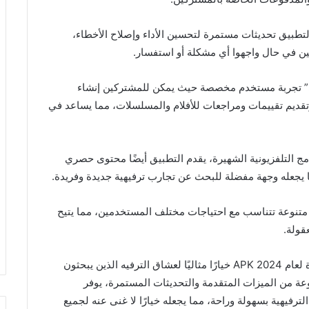
تطبيق تحديثات مستمرة لتحسين الأداء وإصلاح الأخطاء،
ين في حال واجهوا أي مشكلة أو استفسار.
” تجربة مستخدم مخصصة حيث يمكن للمشتركين إنشاء
قديم تقييمات ومراجعات للأفلام والمسلسلات، مما يساعد في
مج التلفزيونية الشهيرة، يقدم التطبيق أيضًا محتوى حصري
 يجعله وجهة مفضلة للبحث عن تجارب ترفيهية جديدة وفريدة.
 متنوعة تتناسب مع احتياجات مختلف المستخدمين، مما يتيح
قولة.
باختصار، يعتبر تطبيق “سينمانا شبكتي” النسخة الأخيرة لعام 2024 APK خيارًا مثاليًا لعشاق الترفيه الذين يبحثون
 من الميزات المتقدمة والتحديثات المستمرة، يوفر
رفيهية بسهولة وراحة، مما يجعله خيارًا لا غنى عنه لجميع