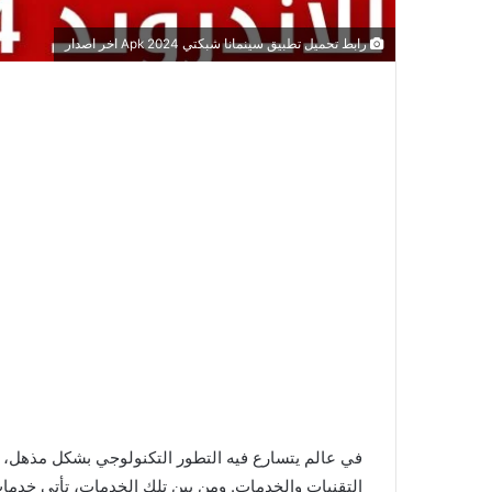
رابط تحميل تطبيق سينمانا شبكتي 2024 Apk اخر اصدار
في عالم يتسارع فيه التطور التكنولوجي بشكل مذهل، 
التقنيات والخدمات. ومن بين تلك الخدمات، تأتي خدمات م