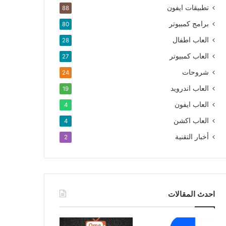
تطبيقات ايفون
88
برامج كمبيوتر
80
العاب اطفال
28
العاب كمبيوتر
27
شروحات
24
العاب اندرويد
19
العاب ايفون
4
العاب اكشن
4
أخبار التقنية
2
احدث المقالات