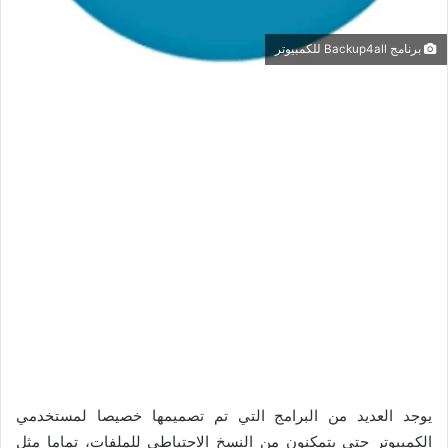
برنامج Backup4all للكمبيوتر
يوجد العديد من البرامج التي تم تصميمها خصيصا لمستخدمي
الكمبيوتر حتى يتمكنون من النسخ الاحتياطي للملفات، تماما مثل