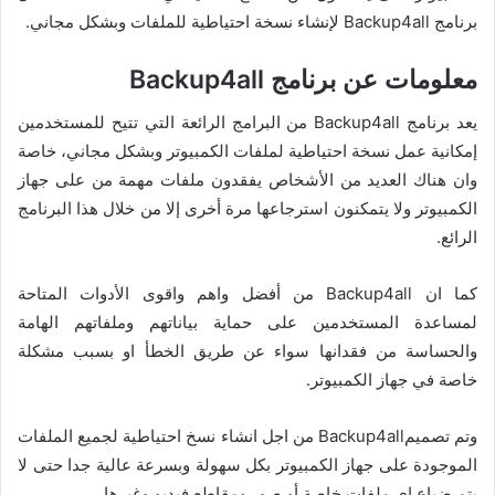
برنامج Backup4all لإنشاء نسخة احتياطية للملفات وبشكل مجاني.
معلومات عن برنامج Backup4all
يعد برنامج Backup4all من البرامج الرائعة التي تتيح للمستخدمين
إمكانية عمل نسخة احتياطية لملفات الكمبيوتر وبشكل مجاني، خاصة
وان هناك العديد من الأشخاص يفقدون ملفات مهمة من على جهاز
الكمبيوتر ولا يتمكنون استرجاعها مرة أخرى إلا من خلال هذا البرنامج
الرائع.
كما ان Backup4all من أفضل واهم واقوى الأدوات المتاحة
لمساعدة المستخدمين على حماية بياناتهم وملفاتهم الهامة
والحساسة من فقدانها سواء عن طريق الخطأ او بسبب مشكلة
خاصة في جهاز الكمبيوتر.
وتم تصميمBackup4all من اجل انشاء نسخ احتياطية لجميع الملفات
الموجودة على جهاز الكمبيوتر بكل سهولة وبسرعة عالية جدا حتى لا
يتم ضياع اي ملفات خاصة أو صور ومقاطع فيديو وغيرها.