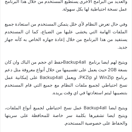
والعديد من البرامج الأخرى يستطيع المستخدم من خلال هذا البرنامج
عمل نسخة احتياطية لها بكل سهولة.
وفي حال تعرض النظام لأي خلل يتمكن المستخدم من استعادة جميع
الملفات الهامة التي يخشى عليها من الضياع، كما ان المستخدم
يستفيد من هذا البرنامج من خلال إعادة جهازه الخاص به كأنه جهاز
جديد.
ويتيح لهم ايضا برنامج Backup4allحفظ اي حجم من الباك وان كان
بسعة 2GB حيث يعمل على تقسيمها من خلال أنواع معروفة مثل دعم
برنامج WinZip او PKZip، ويعمل Backup4all على إمكانية عمل
نسخ احتياطي لجميع ملفات النظام مع جميع التي قام المستخدم
بتنصيبها ليتم استعادتها في اي وقت يريده.
ويتيح ايضا Backup4all عمل نسخ احتياطي لجميع أنواع الملفات،
ويتيح ايضا تشفيرها بكلمة سر خاصة للمحافظة على سريتها
والحفاظ على خصوصية المستخدم.