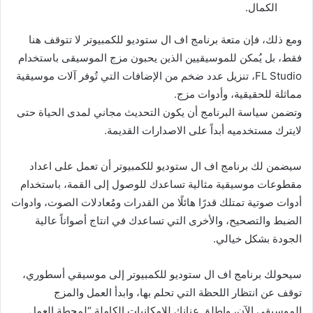
الكمال.
ومع ذلك، فإن متعة برنامج اف ال ستوديو للكمبيوتر لا تتوقف هنا
فقط، بل يُمكن للموسيقيين الذين يحبون مزج الموسيقى باستخدام
FL Studio، تنزيل عدد ضخم من الإضافات التي تُوفر آلات موسيقية
مماثلة للحقيقية، وأدوات مزج.
وتضمن سياسة البرنامج أن يكون التحديث مجاني لمدى الحياة حتى
لايترك مستخدميه أبداً على الاصدارات القديمة.
سيضمن لك برنامج اف ال ستوديو للكمبيوتر أن تعمل على اعداد
مقطوعات موسيقية مثالية تساعدك للوصول إلى القمة، باستخدام
أدوات صوتية تمتلك قدرًا هائلًا من القدرات ومُعادلات الصوت، وادوات
الضبط والتصحيح، والأخرى التي تساعدك في انتاج أصواتاً عالية
الجودة بشكل خيالي.
سيحولك برنامج اف ال ستوديو للكمبيوتر إلى موسيقي أسطوري،
توقف عن انتظار اللحظة التي تحلم بها، وابدأ العمل والمزج
الموسيقي الآن، واطلق عنانك للإمكانيات الكاملة “لمحطة العمل