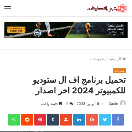
الق
الرئيسية
/
شروحات
شروحات
تحميل برنامج اف ال ستوديو
للكمبيوتر 2024 اخر اصدار
3adle
19 يوليو، 2023
0
دقيقة واحدة
sApp
Pinterest
LinkedIn
Google+
Twitter
Facebook