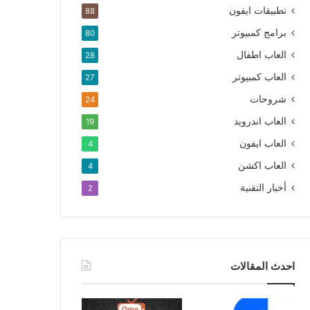
تطبيقات ايفون
88
برامج كمبيوتر
80
العاب اطفال
28
العاب كمبيوتر
27
شروحات
24
العاب اندرويد
19
العاب ايفون
4
العاب اكشن
4
أخبار التقنية
2
احدث المقالات