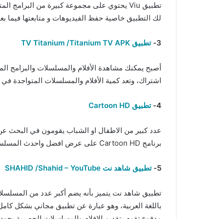
تطبيق Viu يحتوي على مجموعة كبيرة من البرامج ا
لك التطبيق خاصية حفظ الفيديوهات و متابعتها فيما بع
3-
تطبيق TV Titanium /Titanium TV APK
اشتراك، وتعد كمية الأفلام والمسلسلات المتواجدة في ا
4-
تطبيق Cartoon HD
عدد كبير من الاطفال او الشباب يقومون في البحث عن 
برنامج Cartoon HD على عرض افضل واحدث المسلسلات الكرتونية العربية والاجنبية المترجمة او المدبلجة.
5-
تطبيق شاهد نت SHAHID /Shahid – YouTube
تطبيق شاهد نت يتميز بأنه يضم أكبر عدد من المسلسلات وا
باللغة العربية، وهو عبارة عن تطبيق مجاني بشكل كامل
مدفوع تقوم بتقديم الافلام والمسلسلات الحصرية بجو