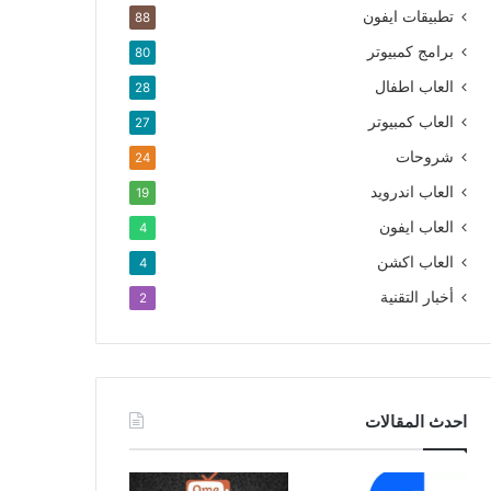
تطبيقات ايفون
88
برامج كمبيوتر
80
العاب اطفال
28
العاب كمبيوتر
27
شروحات
24
العاب اندرويد
19
العاب ايفون
4
العاب اكشن
4
أخبار التقنية
2
احدث المقالات