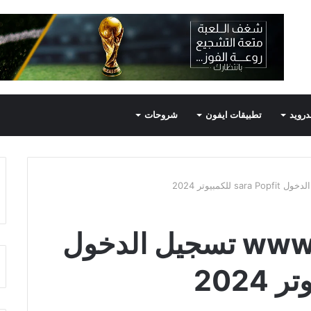
درويد
تطبيقات ايفون
شروحات
www.sara popfit.com تسجيل الدخول