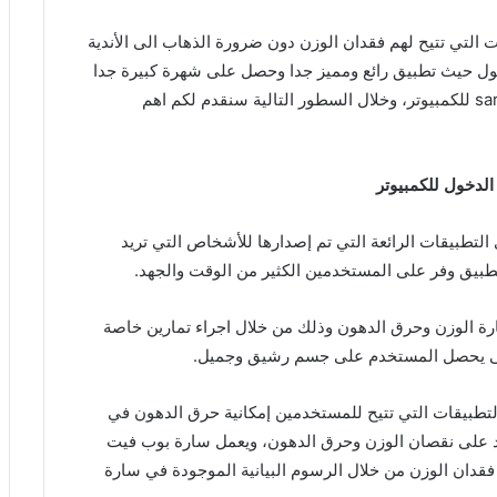
التي تتيح لهم فقدان الوزن دون ضرورة الذهاب الى الأندية
www.sara popfit.c تسجيل الدخول حيث تطبيق رائع ومميز جدا وحصل على شهرة كبيرة جدا
حول العالم، وهذا التطبيق هو سارة بوب فيت sarapopfit للكمبيوتر، وخلال السطور التالية سنقدم لكم اهم
ت sara Popfit احد اهم واقوى التطبيقات الرائعة التي تم إصدارها للأشخاص التي تريد
لتطبيق وفر على المستخدمين الكثير من الوقت والجهد.
ة الوزن وحرق الدهون وذلك من خلال اجراء تمارين خاصة
ا حتى يحصل المستخدم على جسم رشيق وجميل.
لتطبيقات التي تتيح للمستخدمين إمكانية حرق الدهون في
د على نقصان الوزن وحرق الدهون، ويعمل سارة بوب فيت
ع فقدان الوزن من خلال الرسوم البيانية الموجودة في سارة