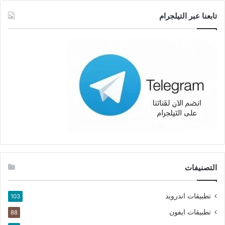
تابعنا عبر التيلجرام
التصنيفات
تطبيقات اندرويد
103
تطبيقات ايفون
88