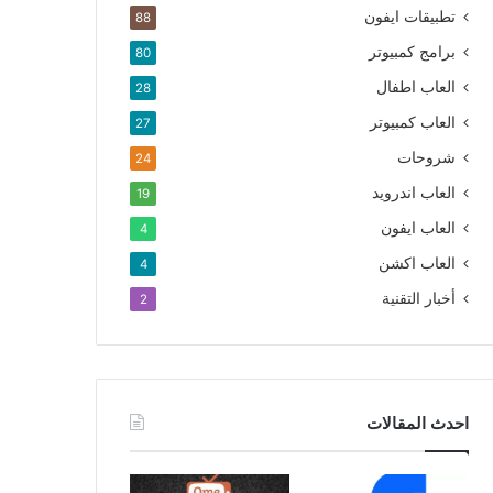
تطبيقات ايفون
88
برامج كمبيوتر
80
العاب اطفال
28
العاب كمبيوتر
27
شروحات
24
العاب اندرويد
19
العاب ايفون
4
العاب اكشن
4
أخبار التقنية
2
احدث المقالات