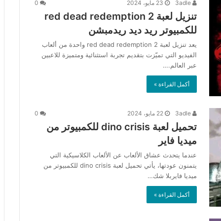
3adle
23 مايو، 2024
0
تنزيل لعبة red dead redemption 2
للكمبيوتر ريد ديد ريدمبشن
يعد تنزيل لعبة red dead redemption 2 واحدة من ألعاب
الفيديو التي تميّزت بتقديم تجربة استثنائية ومتميزة للاعبين
عبر العالم.…
أكمل القراءة »
3adle
22 مايو، 2024
0
تحميل لعبة dino crisis للكمبيوتر من
ميديا فاير
عندما يتحدث عشاق الألعاب عن الألعاب الكلاسيكية التي
يتمنون عودتها، يأتي تحميل لعبة dino crisis للكمبيوتر من
ميديا فايربلا شك…
أكمل القراءة »