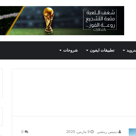
درويد
تطبيقات ايفون
شروحات
دينيس ريتشي
9 مارس، 2025
0