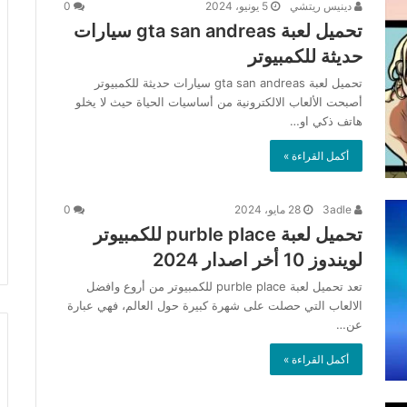
دينيس ريتشي
5 يونيو، 2024
0
تحميل لعبة gta san andreas سيارات
حديثة للكمبيوتر
تحميل لعبة gta san andreas سيارات حديثة للكمبيوتر
أصبحت الألعاب الالكترونية من أساسيات الحياة حيث لا يخلو
هاتف ذكي او…
أكمل القراءة »
3adle
28 مايو، 2024
0
تحميل لعبة purble place للكمبيوتر
لويندوز 10 أخر اصدار 2024
تعد تحميل لعبة purble place للكمبيوتر من أروع وافضل
الالعاب التي حصلت على شهرة كبيرة حول العالم، فهي عبارة
عن…
أكمل القراءة »