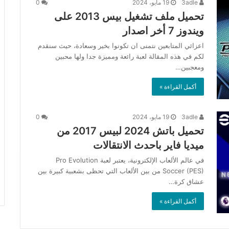
3adle
19 مايو، 2024
0
تحميل ملف تشغيل بيس 2013 على
ويندوز 7 أخر اصدار
اعزائي المتابعين نتمنى ان تكونوا بخير وسعادة، حيث سنقدم
لكم في هذه المقالة لعبة رائعة ومميزة جدا ولها محبين
ومعجبين…
أكمل القراءة »
3adle
19 مايو، 2024
0
تحميل باتش 2024 لبيس 2017 من
ميديا فاير باحدث الانتقالات
في عالم الألعاب الإلكترونية، يعتبر لعبة Pro Evolution
Soccer (PES) من بين الألعاب التي تحظى بشعبية كبيرة بين
عشاق كرة…
أكمل القراءة »